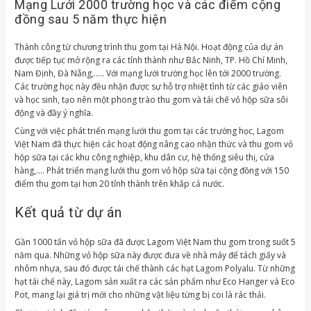
Mạng Lưới 2000 trường học và các điểm cộng
đồng sau 5 năm thực hiện
Thành công từ chương trình thu gom tại Hà Nội. Hoạt động của dự án
được tiếp tục mở rộng ra các tỉnh thành như Bắc Ninh, TP. Hồ Chí Minh,
Nam Định, Đà Nẵng,….. Với mạng lưới trường học lên tới 2000 trường.
Các trường học này đều nhận được sự hỗ trợ nhiệt tình từ các giáo viên
và học sinh, tạo nên một phong trào thu gom và tái chế vỏ hộp sữa sôi
động và đầy ý nghĩa.
Cùng với việc phát triển mạng lưới thu gom tại các trường học, Lagom
Việt Nam đã thực hiện các hoạt động nâng cao nhận thức và thu gom vỏ
hộp sữa tại các khu công nghiệp, khu dân cư, hệ thống siêu thị, cửa
hàng,…. Phát triển mạng lưới thu gom vỏ hộp sữa tại cộng đồng với 150
điểm thu gom tại hơn 20 tỉnh thành trên khắp cả nước.
Kết quả từ dự án
Gần 1000 tấn vỏ hộp sữa đã được Lagom Việt Nam thu gom trong suốt 5
năm qua. Những vỏ hộp sữa này được đưa về nhà máy để tách giấy và
nhôm nhựa, sau đó được tái chế thành các hạt Lagom Polyalu. Từ những
hạt tái chế này, Lagom sản xuất ra các sản phẩm như Eco Hanger và Eco
Pot, mang lại giá trị mới cho những vật liệu từng bị coi là rác thải.