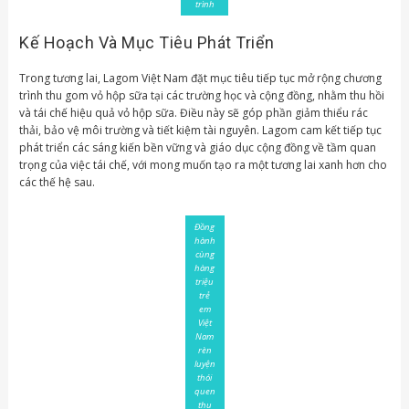
trình
Kế Hoạch Và Mục Tiêu Phát Triển
Trong tương lai, Lagom Việt Nam đặt mục tiêu tiếp tục mở rộng chương
trình thu gom vỏ hộp sữa tại các trường học và cộng đồng, nhằm thu hồi
và tái chế hiệu quả vỏ hộp sữa. Điều này sẽ góp phần giảm thiểu rác
thải, bảo vệ môi trường và tiết kiệm tài nguyên. Lagom cam kết tiếp tục
phát triển các sáng kiến bền vững và giáo dục cộng đồng về tầm quan
trọng của việc tái chế, với mong muốn tạo ra một tương lai xanh hơn cho
các thế hệ sau.
Đồng
hành
cùng
hàng
triệu
trẻ
em
Việt
Nam
rèn
luyện
thói
quen
thu