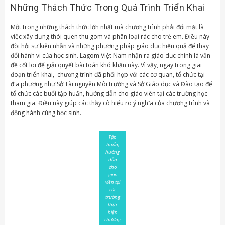
Những Thách Thức Trong Quá Trình Triển Khai
Một trong những thách thức lớn nhất mà chương trình phải đối mặt là
việc xây dựng thói quen thu gom và phân loại rác cho trẻ em. Điều này
đòi hỏi sự kiên nhẫn và những phương pháp giáo dục hiệu quả để thay
đổi hành vi của học sinh. Lagom Việt Nam nhận ra giáo dục chính là vấn
đề cốt lõi để giải quyết bài toán khó khăn này. Vì vậy, ngay trong giai
đoạn triển khai, chương trình đã phối hợp với các cơ quan, tổ chức tại
địa phương như Sở Tài nguyên Môi trường và Sở Giáo dục và Đào tạo để
tổ chức các buổi tập huấn, hướng dẫn cho giáo viên tại các trường học
tham gia. Điều này giúp các thầy cô hiểu rõ ý nghĩa của chương trình và
đồng hành cùng học sinh.
Tập
huấn,
hướng
dẫn
cho
giáo
viên tại
các
trường
thực
hiện
chương