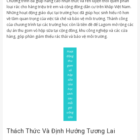
Chương trình đã giúp nâng cao nhận thức và rèn luyện thói quen phân
loại rác cho hàng triệu trẻ em và cộng đồng dân cư trên khắp Việt Nam.
Những hoạt động giáo dục tại trường học đã giúp học sinh hiểu rõ hơn
về tầm quan trọng của việc tái chế và bảo vệ môi trường. Thành công
của chương trình tại các trường học còn là tiền đề để Lagom mở rộng các
dự án thu gom vỏ hộp sữa tại cộng đồng, khu công nghiệp và các cửa
hàng, góp phần giảm thiểu rác thải và bảo vệ môi trường.
Hoạt
động
thu
gom
vỏ
hộp
sữa
của
học
sinh
sau
mỗi
giờ
uống
sữa
Thách Thức Và Định Hướng Tương Lai