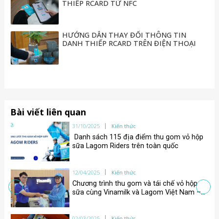
THIẾP RCARD TỪ NFC
sữa cùng Vinamilk và Lagom Việt Nam –
Hiểu hơn về mô hình tiêu dùng và sản
xuất có trách nhiệm
HƯỚNG DẪN THAY ĐỔI THÔNG TIN
02/03/2025
Kiến thức
DANH THIẾP RCARD TRÊN ĐIỆN THOẠI
Điểm thu gom vỏ hộp sữa tại cộng đồng,
chung tay hành động vì môi trường xanh.
02/03/2025
Kiến thức
Thu gom vỏ hộp, lan tỏa sống xanh 2025
– Lagom Việt Nam cùng tập đoàn TH nối
tiếp vòng đời vỏ hộp sữa
Bài viết liên quan
31/10/2025
Kiến thức
Danh sách 115 địa điểm thu gom vỏ hộp
sữa Lagom Riders trên toàn quốc
12/04/2025
Kiến thức
Chương trình thu gom và tái chế vỏ hộp
sữa cùng Vinamilk và Lagom Việt Nam –
Hiểu hơn về mô hình tiêu dùng và sản
xuất có trách nhiệm
02/03/2025
Kiến thức