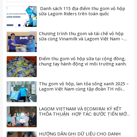
Danh sách 115 địa điểm thu gom vỏ hộp
sữa Lagom Riders trên toàn quốc
Chương trình thu gom và tái chế vỏ hộp
sữa cùng Vinamilk và Lagom Việt Nam –
Hiểu hơn về mô hình tiêu dùng và sản xuất
có trách nhiệm
Điểm thu gom vỏ hộp sữa tại cộng đồng,
chung tay hành động vì môi trường xanh.
Thu gom vỏ hộp, lan tỏa sống xanh 2025 –
Lagom Việt Nam cùng tập đoàn TH nối
tiếp vòng đời vỏ hộp sữa
LAGOM VIETNAM VÀ ECOMIRAI KÝ KẾT
THỎA THUẬN HỢP TÁC: BƯỚC TIẾN MỚI
TRONG CÔNG NGHỆ XANH VÀ TÁI CHẾ
BỀN VỮNG
12/04/2025
Kiến thức
HƯỚNG DẪN GHI DỮ LIỆU CHO DANH
Chương trình thu gom và tái chế vỏ hộp