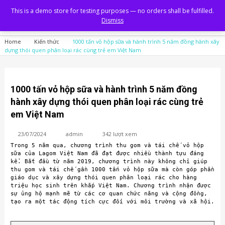
This is a demo store for testing purposes — no orders shall be fulfilled.
Dismiss
Home
Kiến thức
1000 tấn vỏ hộp sữa và hành trình 5 năm đồng hành xây
dựng thói quen phân loại rác cùng trẻ em Việt Nam
1000 tấn vỏ hộp sữa và hành trình 5 năm đồng
hành xây dựng thói quen phân loại rác cùng trẻ
em Việt Nam
23/07/2024
admin
342 lượt xem
Trong 5 năm qua, chương trình thu gom và tái chế vỏ hộp 
sữa của Lagom Việt Nam đã đạt được nhiều thành tựu đáng 
kể. Bắt đầu từ năm 2019, chương trình này không chỉ giúp 
thu gom và tái chế gần 1000 tấn vỏ hộp sữa mà còn góp phần 
giáo dục và xây dựng thói quen phân loại rác cho hàng 
triệu học sinh trên khắp Việt Nam. Chương trình nhận được 
sự ủng hộ mạnh mẽ từ các cơ quan chức năng và cộng đồng, 
tạo ra một tác động tích cực đối với môi trường và xã hội.