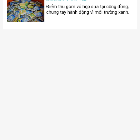
Điểm thu gom vỏ hộp sữa tại cộng đồng,
chung tay hành động vì môi trường xanh.
02/03/2025
Kiến thức
Thu gom vỏ hộp, lan tỏa sống xanh 2025
– Lagom Việt Nam cùng tập đoàn TH nối
tiếp vòng đời vỏ hộp sữa
31/10/2025
Kiến thức
Danh sách 115 địa điểm thu gom vỏ hộp
sữa Lagom Riders trên toàn quốc
12/04/2025
Kiến thức
Chương trình thu gom và tái chế vỏ hộp
sữa cùng Vinamilk và Lagom Việt Nam –
Hiểu hơn về mô hình tiêu dùng và sản
xuất có trách nhiệm
02/03/2025
Kiến thức
Điểm thu gom vỏ hộp sữa tại cộng đồng,
chung tay hành động vì môi trường xanh.